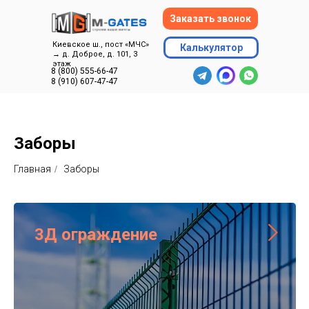
Заказать звонок
Киевское ш., пост «МЧС»
Калькулятор
→ д. Доброе, д. 101, 3
этаж
8 (800) 555-66-47
8 (910) 607-47-47
Заборы
Главная
/
Заборы
3Д ограждение